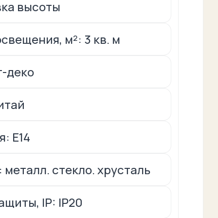
вка высоты
свещения, м²: 3 кв. м
т-деко
итай
я: Е14
 металл. стекло. хрусталь
щиты, IP: IP20