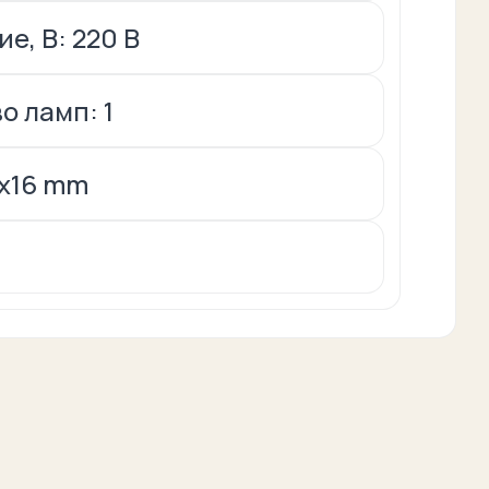
е, В: 220 В
о ламп: 1
6x16 mm
g