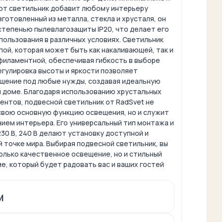
от светильник добавит любому интерьеру
зготовленный из металла, стекла и хрусталя, он
степенью пылевлагозащиты IP20, что делает его
пользования в различных условиях. Светильник
ой, которая может быть как накаливающей, так и
филаментной, обеспечивая гибкость в выборе
егулировка высоты и яркости позволяет
щение под любые нужды, создавая идеальную
 доме. Благодаря использованию хрустальных
ентов, подвесной светильник от RadSvet не
свою основную функцию освещения, но и служит
ием интерьера. Его универсальный тип монтажа и
230 В, 240 В делают установку доступной и
 точке мира. Выбирая подвесной светильник, вы
олько качественное освещение, но и стильный
е, который будет радовать вас и ваших гостей
м