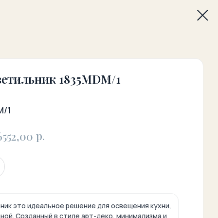
ветильник 1835MDM/1
M/1
р.
6552,00
ник это идеальное решение для освещения кухни,
ной. Созданный в стиле арт-деко, минимализма и