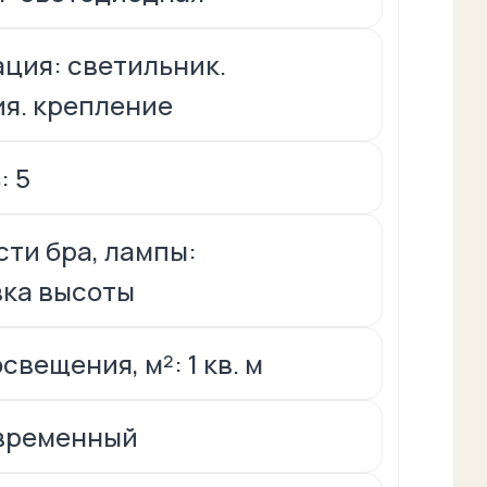
ция: светильник.
я. крепление
: 5
ти бра, лампы:
вка высоты
вещения, м²: 1 кв. м
овременный