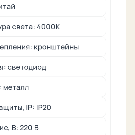
итай
ра света: 4000К
репления: кронштейны
я: светодиод
: металл
щиты, IP: IP20
е, В: 220 В