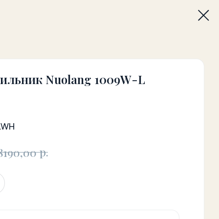
тильник Nuolang 1009W-L
LWH
р.
8190,00