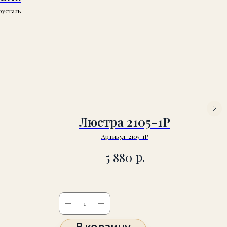
русталь
Люстра 2105-1P
Артикул:
2105-1P
р.
5 880
В корзину