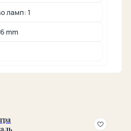
о ламп: 1
x6 mm
g
тра
таль