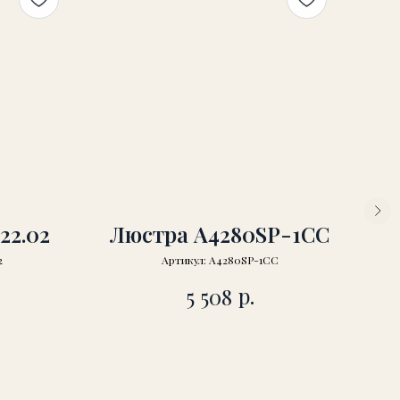
22.02
Люстра A4280SP-1CC
2
Артикул:
A4280SP-1CC
р.
5 508