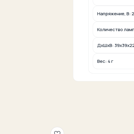
Напряжение, В: 
Количество ламп
ДxШxВ: 39x39x2
Вес: 4 г