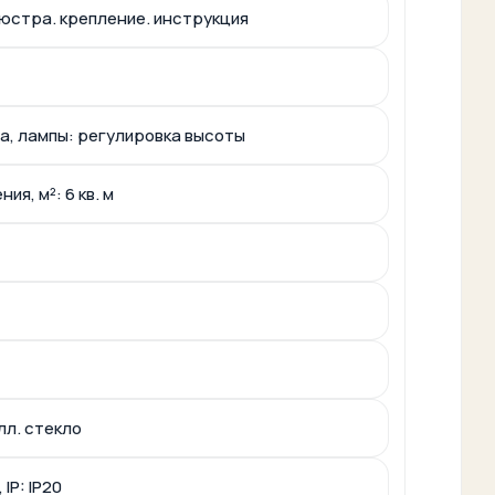
юстра. крепление. инструкция
а, лампы: регулировка высоты
я, м²: 6 кв. м
лл. стекло
IP: IP20