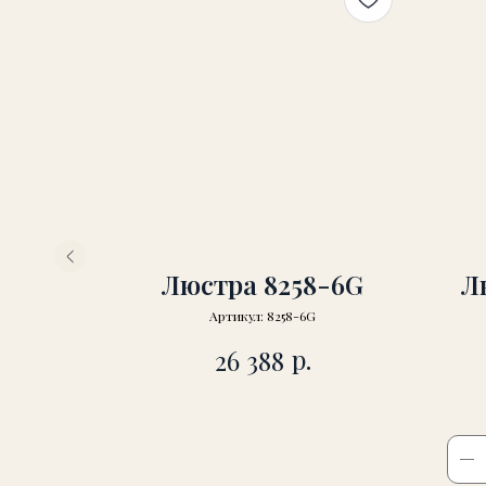
ром
Люстра 8258-6G
Л
Артикул:
8258-6G
р.
26 388