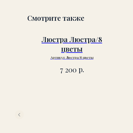
Смотрите также
Люстра Люстра/8
цветы
Артикул:
Люстра/8 цветы
р.
7 200
й
к