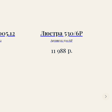
05.12
Люстра 530/6P
2
Артикул:
530/6P
р.
11 988
Л