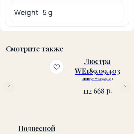
Weight: 5 g
Смотрите также
Люстра
Л
WE189.09.403
Артикул:
WE189.09.403
р.
112 668
Подвесной