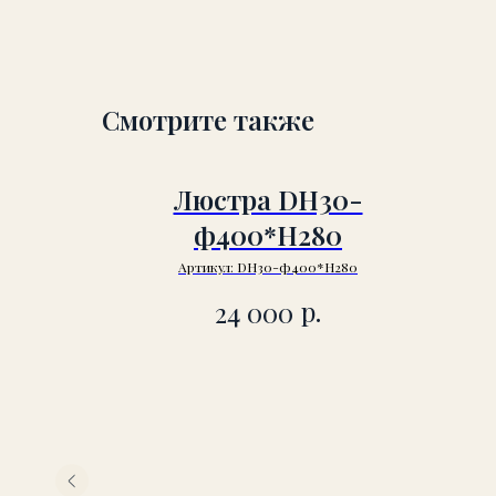
Смотрите также
Люстра DH30-
ф400*H280
Артикул:
DH30-ф400*H280
р.
24 000