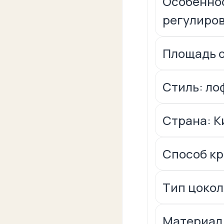
Особеннос
регулиро
Площадь о
Стиль: ло
Страна: К
Способ к
Тип цокол
Материал