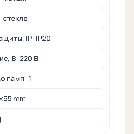
 стекло
щиты, IP: IP20
е, В: 220 В
о ламп: 1
5x65 mm
g