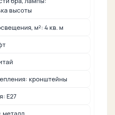
ти бра, лампы:
вка высоты
свещения, м²: 4 кв. м
фт
итай
репления: кронштейны
я: E27
: металл