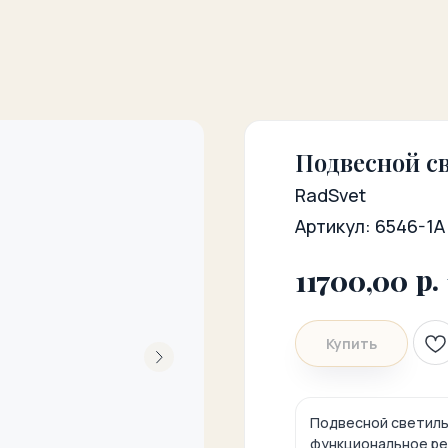
Подвесной с
RadSvet
Артикул:
6546-1А
р.
11700,00
Купить
Подвесной светильн
функциональное ре