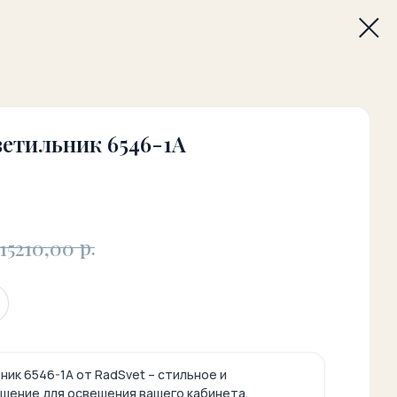
ветильник 6546-1А
р.
15210,00
ик 6546-1А от RadSvet – стильное и
шение для освещения вашего кабинета,