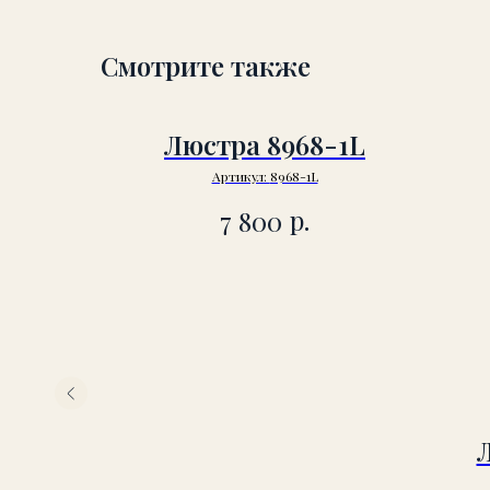
Смотрите также
Люстра 8968-1L
Артикул:
8968-1L
р.
7 800
.13.09
9