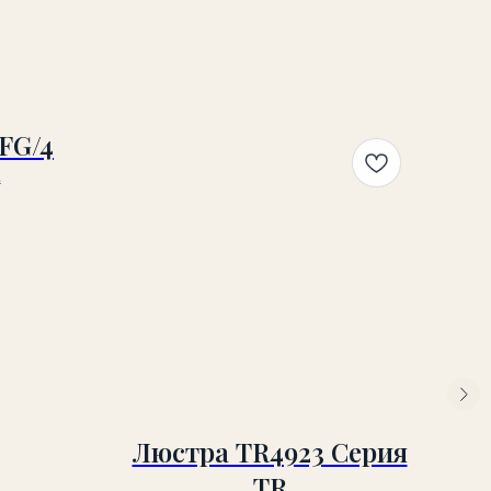
FG/4
4
Люстра TR4923 Серия
TR