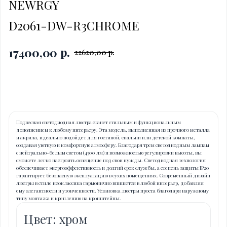
NEWRGY
D2061-DW-R3CHROME
р.
17400,00
22620,00
р.
Купить
Подвесная светодиодная люстра станет стильным и функциональным
дополнением к любому интерьеру. Эта модель, выполненная из прочного металла
и акрила, идеально подойдет для гостиной, спальни или детской комнаты,
создавая уютную и комфортную атмосферу. Благодаря трем светодиодным лампам
с нейтрально-белым светом (4500 лм) и возможностью регулировки высоты, вы
сможете легко настроить освещение под свои нужды. Светодиодная технология
обеспечивает энергоэффективность и долгий срок службы, а степень защиты IP20
гарантирует безопасную эксплуатацию в сухих помещениях. Современный дизайн
люстры в стиле неоклассика гармонично впишется в любой интерьер, добавляя
ему элегантности и утонченности. Установка люстры проста благодаря наружному
типу монтажа и креплению на кронштейны.
Цвет: хром