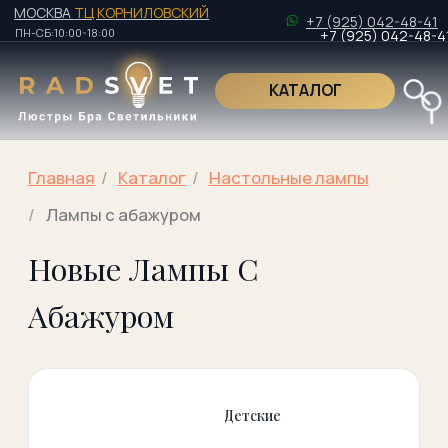
МОСКВА
ТЦ КОРНИЛОВСКИЙ
+7 (925) 042-48-41
ПН-СБ:10:00-18:00
+7 (925) 042-48-41
КАТАЛОГ
Поиск по това
Главная
/
Kаталог
/
Настольные лампы
/
Лампы с абажуром
Новые Лампы С
Поиск по това
Абажуром
Детские
Дизайнерские
Офисные
лампы
Со скидкой
Новинки