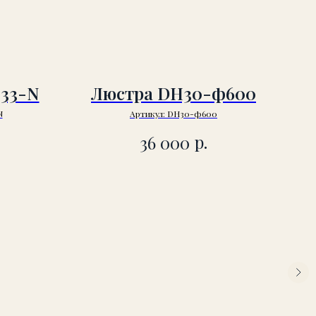
-33-N
Люстра DH30-ф600
N
Артикул:
DH30-ф600
р.
36 000
Лю