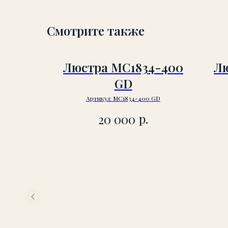
Смотрите также
Люстра MC1834-400
Лю
GD
Артикул:
MC1834-400 GD
р.
20 000
22-
0