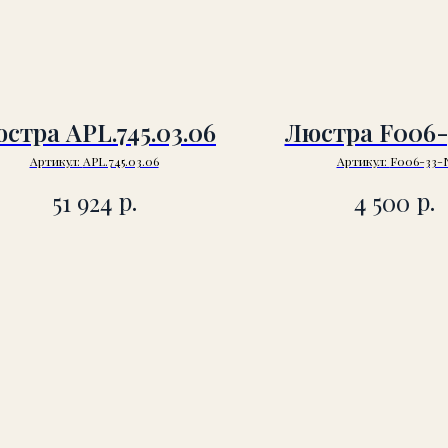
стра APL.745.03.06
Люстра F006
Артикул:
APL.745.03.06
Артикул:
F006-33-
р.
р.
51 924
4 500