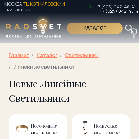
МОСКВА
ТЦ КОРНИЛОВСКИЙ
+7 (925) 042-48-41
ПН-СБ:10:00-18:00
+7 (925) 042-48-41
КАТАЛОГ
Поиск по това
Главная
/
Kаталог
/
Светильники
/
Линейные светильники
Новые Линейные
Поиск по това
Светильники
Потолочные
Подвесные
светильники
светильники
Настенно-
Настенные
Потолочные
светильники
светильники
Накладные
Мебельные