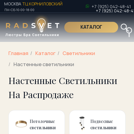
МОСКВА
ТЦ КОРНИЛОВСКИЙ
+7 (925) 042-48-41
ПН-СБ:10:00-18:00
+7 (925) 042-48-41
КАТАЛОГ
Поиск по това
Главная
/
Kаталог
/
Светильники
/
Настенные светильники
Настенные Светильники
Поиск по това
На Распродаже
Потолочные
Подвесные
светильники
светильники
Настенно-
Накладные
Потолочные
светильники
светильники
Точечные
Гипсовые