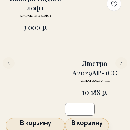
лофт
Артикул:
Подвес лофт 3
р.
3 000
/3
Люстра
A2029AP-1CC
4
Артикул:
A2029AP-1CC
р.
10 188
В корзину
В корзину