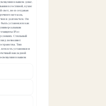
свещения в вашем доме.
вания в гостиной, кухне
 свет, но и создавая
рочного металла,
зки и долговечен. Он
 быть установлен как
о универсальным
гозащиты IP20
 условиях. Стильный
 вид позволяют
остранства. Тип
легкость установки и
точечный накладной
 освещения в вашем