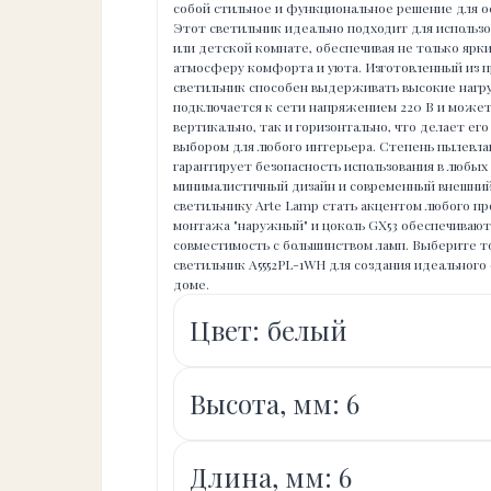
собой стильное и функциональное решение для о
Этот светильник идеально подходит для использо
или детской комнате, обеспечивая не только яркий
атмосферу комфорта и уюта. Изготовленный из п
светильник способен выдерживать высокие нагру
подключается к сети напряжением 220 В и может
вертикально, так и горизонтально, что делает ег
выбором для любого интерьера. Степень пылевла
гарантирует безопасность использования в любых
минималистичный дизайн и современный внешний
светильнику Arte Lamp стать акцентом любого пр
монтажа "наружный" и цоколь GX53 обеспечивают 
совместимость с большинством ламп. Выберите 
светильник A5552PL-1WH для создания идеального
доме.
Цвет: белый
Высота, мм: 6
Длина, мм: 6