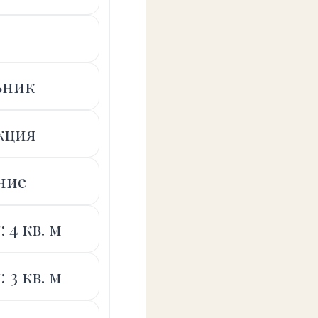
ьник
кция
ние
 4 кв. м
 3 кв. м