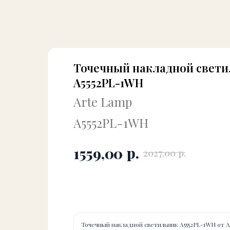
Точечный накладной свет
A5552PL-1WH
Arte Lamp
A5552PL-1WH
р.
1559,00
р.
2027,00
Купить
Точечный накладной светильник A5552PL-1WH от 