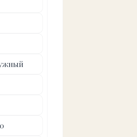
ружный
20