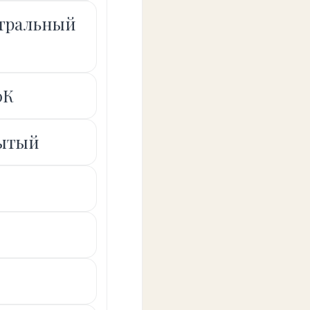
йтральный
0К
рытый