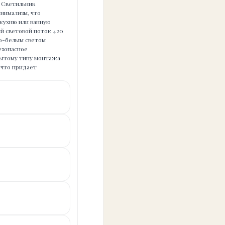
. Светильник
нимализм, что
 кухню или ванную
й световой поток 420
но-белым светом
езопасное
крытому типу монтажа
 что придает