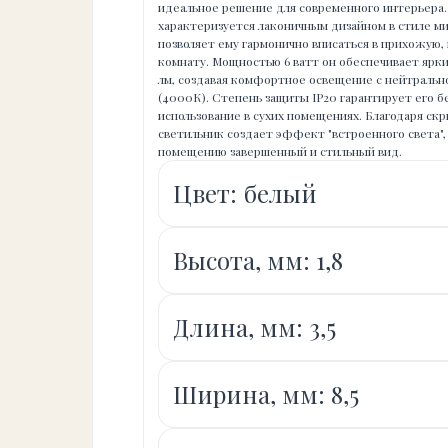
идеальное решение для современного интерьера
характеризуется лаконичным дизайном в стиле ми
позволяет ему гармонично вписаться в прихожую,
комнату. Мощностью 6 ватт он обеспечивает ярки
лм, создавая комфортное освещение с нейтраль
(4000К). Степень защиты IP20 гарантирует его б
использование в сухих помещениях. Благодаря с
светильник создает эффект "встроенного света",
помещению завершенный и стильный вид.
Цвет: белый
Высота, мм: 1,8
Длина, мм: 3,5
Ширина, мм: 8,5