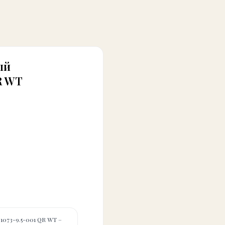
ый
R WT
1073-9.5-001 QR WT –