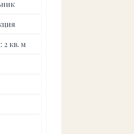
ьник
кция
 2 кв. м