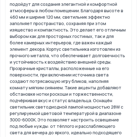
подойдут для создания элегантной и комфортной
атмосферы в любом помещении. Благодаря высоте в
460 мм и ширине 120 мм, светильник эффектно
заполняет пространство, сохраняя при этом
изящество и компактность. Это делает его отличным
выбором как для просторных гостиных, так и для
более камерных интерьеров, где важен каждый
элемент декора. Корпус светильника изготовлен из
прочного металла, что обеспечивает долговечность
и устойчивость к воздействию внешней среды.
Прозрачные кристаллы, расположенные на его
поверхности, при включении источника света
создают потрясающую игру бликов, наполняя
комнату мягким сиянием. Такие акценты добавляют
обстановке нотки роскоши и торжественности,
подчёркивая вкус и статус владельца. Оснащён
светильник светодиодной лампой мощностью 28W с
регулируемой цветовой температурой в диапазоне
3000-6000K. Это позволяет настроить освещение
под любые нужды: от тёплого и расслабляющего
света для вечера до яркого, идеально подходящего