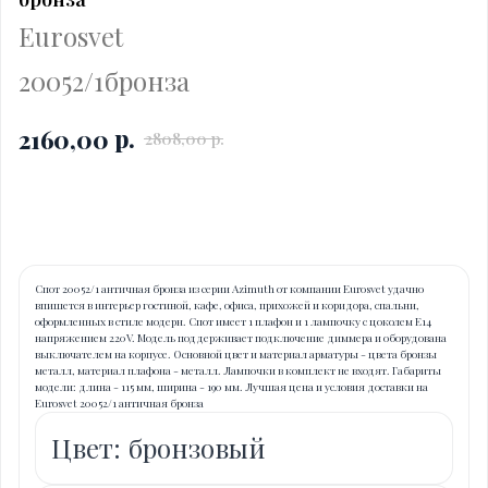
Eurosvet
20052/1бронза
р.
2160,00
2808,00
р.
Купить
Спот 20052/1 античная бронза из серии Azimuth от компании Eurosvet удачно
впишется в интерьер гостиной, кафе, офиса, прихожей и коридора, спальни,
оформленных в стиле модерн. Спот имеет 1 плафон и 1 лампочку с цоколем E14
напряжением 220V. Модель поддерживает подключение диммера и оборудована
выключателем на корпусе. Основной цвет и материал арматуры - цвета бронзы
металл, материал плафона - металл. Лампочки в комплект не входят. Габариты
модели: длина - 115 мм, ширина - 190 мм. Лучшая цена и условия доставки на
Eurosvet 20052/1 античная бронза
Цвет: бронзовый