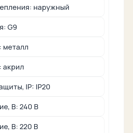
репления: наружный
я: G9
: металл
 акрил
щиты, IP: IP20
е, В: 240 В
е, В: 220 В