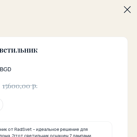
ветильник
7BGD
р.
15600,00
ник от RadSvet – идеальное решение для
дома. Этот светильник оснащен 7 лампами,