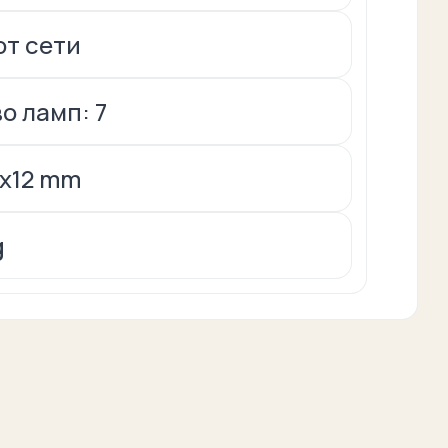
от сети
о ламп: 7
9x12 mm
g