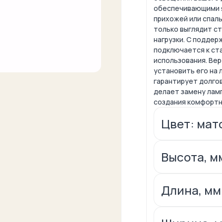
обеспечивающими я
прихожей или спаль
только выглядит с
нагрузки. С поддер
подключается к ст
использования. Ве
установить его на 
гарантирует долгов
делает замену лам
создания комфортн
Цвет: мат
Высота, мм
Длина, мм: