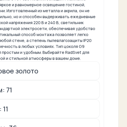
ркое и равномерное освещение гостиной,
ни. Изготовленный из металла и акрила, он не
тильно, но и способен выдерживать ежедневные
жкой напряжения 220 В и 240 В, светильник
андартной электросети, обеспечивая удобство
ртикальный способ монтажа позволяет легко
любой стене, а степень пылевлагозащиты IP20
ечность в любых условиях. Тип цоколя G9
п простым и удобным. Выбирайте RadSvet для
ой и стильной атмосферы в вашем доме.
овое золото
: 71
 11