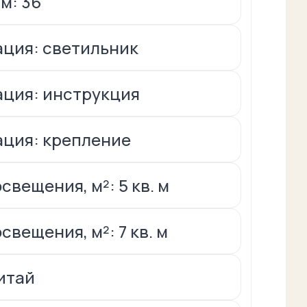
м: 36
ция: светильник
ция: инструкция
ция: крепление
свещения, м²: 5 кв. м
вещения, м²: 7 кв. м
итай