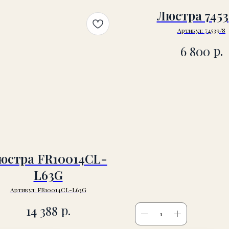
Люстра 7453
Артикул:
74539/8
р.
6 800
юстра FR10014CL-
L63G
Артикул:
FR10014CL-L63G
р.
14 388