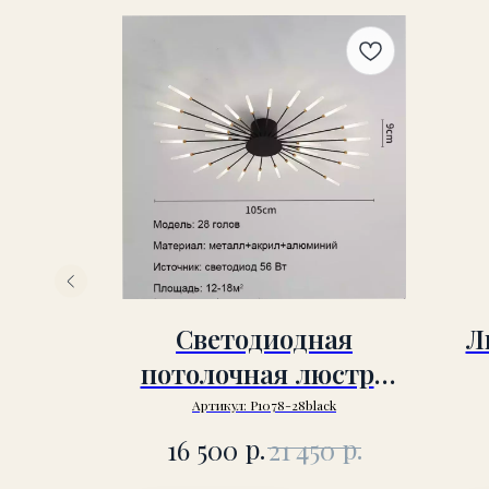
/4
Светодиодная
Л
потолочная люстра
P1078-28black
Артикул:
P1078-28black
р.
р.
16 500
21 450