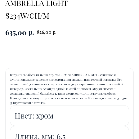
AMBRELLA LIGHT
S234W/CH/M
р.
635,00
826,00
р.
Купить
Встраиваемый светильник S234 W/CH/M от AMBRELLA LIGHT - стильное и
функциональное решение для освещения спальни или детской комнаты. Его
лаконичный дизайн в стиле арт-деко и модерн гармонично впишется в любой
интерьер. Светильник оснащен одной лампой с цоколем GU5.3 и способен
создавать как яркий белый свет, так и уютную мультицветную атмосферу.
Благодаря скрытому типу монтажа и степени защиты IP20, он идеально подходит
для установки в потолок.
Цвет: хром
Длина, мм: 6,5