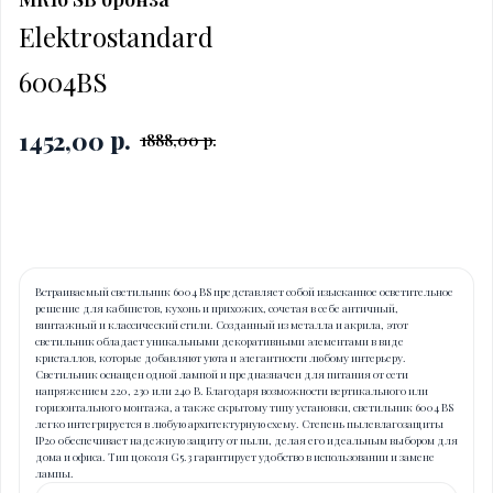
Elektrostandard
6004BS
р.
1452,00
1888,00
р.
Купить
Встраиваемый светильник 6004 BS представляет собой изысканное осветительное
решение для кабинетов, кухонь и прихожих, сочетая в себе античный,
винтажный и классический стили. Созданный из металла и акрила, этот
светильник обладает уникальными декоративными элементами в виде
кристаллов, которые добавляют уюта и элегантности любому интерьеру.
Светильник оснащен одной лампой и предназначен для питания от сети
напряжением 220, 230 или 240 В. Благодаря возможности вертикального или
горизонтального монтажа, а также скрытому типу установки, светильник 6004 BS
легко интегрируется в любую архитектурную схему. Степень пылевлагозащиты
IP20 обеспечивает надежную защиту от пыли, делая его идеальным выбором для
дома и офиса. Тип цоколя G5.3 гарантирует удобство в использовании и замене
лампы.