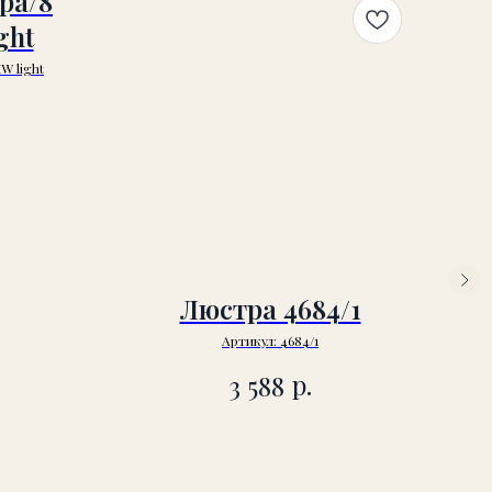
ра/8
ght
W light
Люстра 4684/1
Артикул:
4684/1
р.
3 588