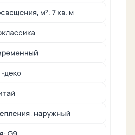
вещения, м²: 7 кв. м
оклассика
овременный
т-деко
итай
репления: наружный
я: G9