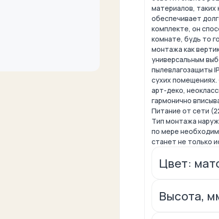
материалов, таких 
обеспечивает долго
комплекте, он спос
комнате, будь то г
монтажа как вертик
универсальным выб
пылевлагозащиты I
сухих помещениях.
арт-деко, неокласс
гармонично вписыва
Питание от сети (2
Тип монтажа наружн
по мере необходим
станет не только и
Цвет: мат
Высота, м