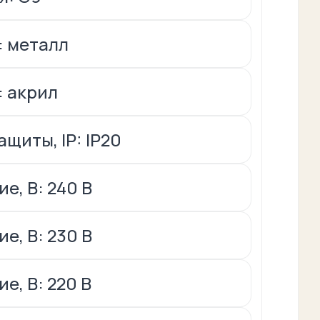
: металл
 акрил
щиты, IP: IP20
е, В: 240 В
е, В: 230 В
е, В: 220 В