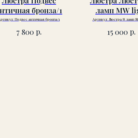
Люстра Подвес
Люстра Люст
нтичная бронза/1
ламп MW li
Артикул:
Подвес античная бронза/1
Артикул:
Люстра/8 ламп M
р.
р.
7 800
15 000