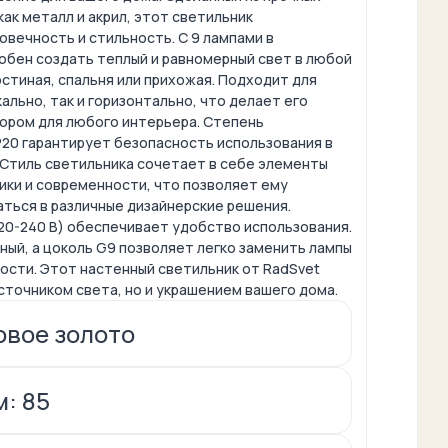
как металл и акрил, этот светильник
вечность и стильность. С 9 лампами в
обен создать теплый и равномерный свет в любой
остиная, спальня или прихожая. Подходит для
ально, так и горизонтально, что делает его
ором для любого интерьера. Степень
P20 гарантирует безопасность использования в
 Стиль светильника сочетает в себе элементы
ики и современности, что позволяет ему
ться в различные дизайнерские решения.
20-240 В) обеспечивает удобство использования.
ый, а цоколь G9 позволяет легко заменить лампы
ости. Этот настенный светильник от RadSvet
сточником света, но и украшением вашего дома.
овое золото
м: 85