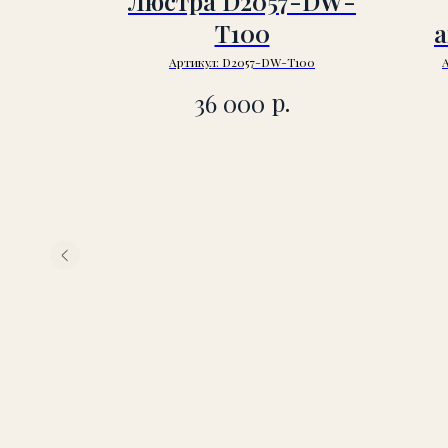
Люстра D2057-DW-
T100
а
Артикул:
D2057-DW-T100
р.
36 000
/8