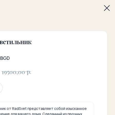
ветильник
9BGD
р.
19500,00
ник от RadSvet представляет собой изысканное
ение для вашего дома. Сделанный из прочных