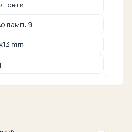
от сети
о ламп: 9
5x13 mm
g