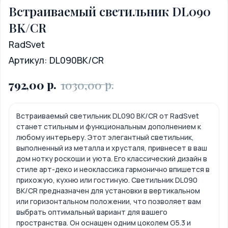
Встраиваемый светильник DL090
BK/CR
RadSvet
Артикул:
DL090BK/CR
р.
р.
792,00
1030,00
Встраиваемый светильник DL090 BK/CR от RadSvet
станет стильным и функциональным дополнением к
любому интерьеру. Этот элегантный светильник,
выполненный из металла и хрусталя, привнесет в ваш
дом нотку роскоши и уюта. Его классический дизайн в
стиле арт-деко и неоклассика гармонично впишется в
прихожую, кухню или гостиную. Светильник DL090
BK/CR предназначен для установки в вертикальном
или горизонтальном положении, что позволяет вам
выбрать оптимальный вариант для вашего
пространства. Он оснащен одним цоколем G5.3 и