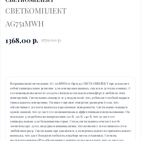
СВЕТКОМПЛЕКТ
AG751MWH
р.
1368,00
1779,00
р.
Купить
Встраиваемый светильник AG 751 MWH от бренда СВЕТКОМПЛЕКТ представляет
собой универсальное решение для освещения ванных, спален и детских комнат. С
его помощью вы можете создать уютную и стильную атмосферу в любой из этих
помещений. Светильник оснащен лед подсветкой, что добавляет особый шарм и
уникальность освещению. Он имеет врезное отверстие размером 6.5 см, что
обеспечивает легкость монтажа в различные поверхности. Светильник оснащен
одной лампой, что делает его экономичным и эффективным в использовании. Он
подходит для работы на напряжении 220 В, 230 В, 240 В, что делает его
универсальным для большинства стран. Стиль светильника сочетает в себе
элементы арт-деко, модерна и минимализма, что позволяет легко вписать его в
любой интерьер. Светильник предназначен для вертикального и горизонтального
монтажа, что дает большую гибкость в выборе места установки. Степень
пылевлагозащиты IP20 обеспечивает защиту от пыли и влаги, что делает его