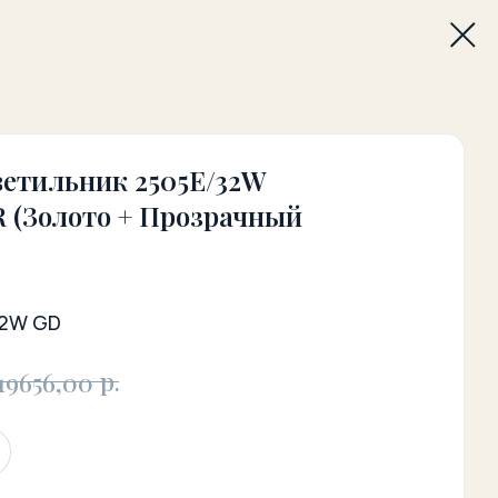
ветильник 2505E/32W
(Золото + Прозрачный
22W GD
р.
19656,00