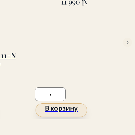
р.
11 990
11-N
N
В корзину