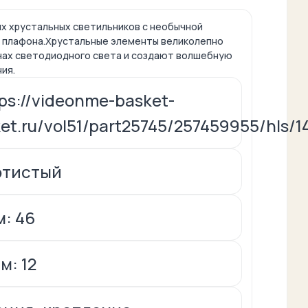
х хрустальных светильников с необычной
 плафона.Хрустальные элементы великолепно
чах светодиодного света и создают волшебную
ния.
ps://videonme-basket-
et.ru/vol51/part25745/257459955/hls/
отистый
м: 46
м: 12