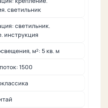
ция: крепление.
я. светильник
ция: светильник.
. инструкция
свещения, м²: 5 кв. м
поток: 1500
оклассика
итай