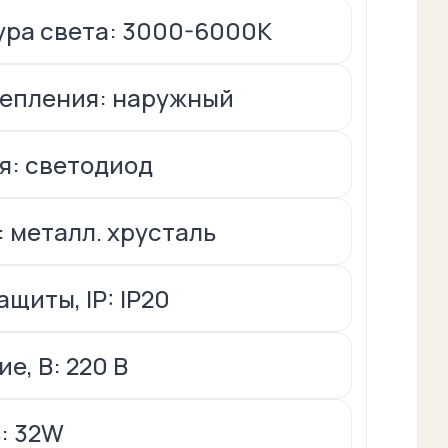
ра света: 3000-6000K
репления: наружный
я: светодиод
 металл. хрусталь
щиты, IP: IP20
е, В: 220 В
: 32W