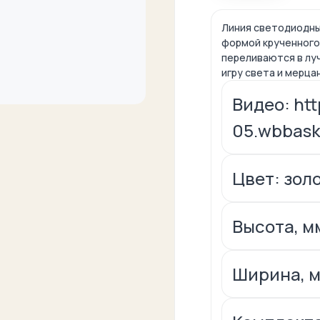
Линия светодиодны
формой крученного
переливаются в лу
игру света и мерца
Видео: htt
05.wbbask
Цвет: зол
Высота, м
Ширина, м