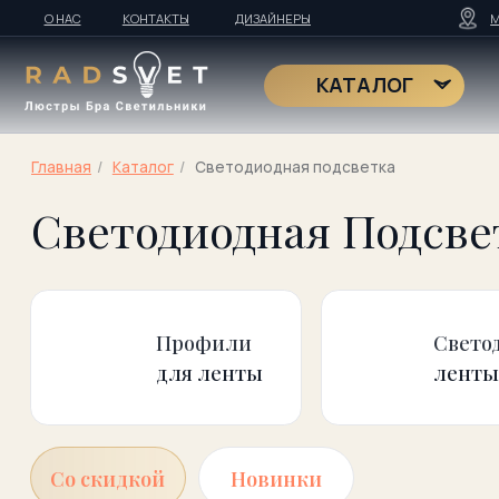
О НАС
КОНТАКТЫ
ДИЗАЙНЕРЫ
МОСКВА
Т
RadS
КАТАЛОГ
Главная
/
Kаталог
/
Светодиодная подсветка
Светодиодная Подсветк
Профили
Светодиодн
для ленты
ленты
Со скидкой
Новинки