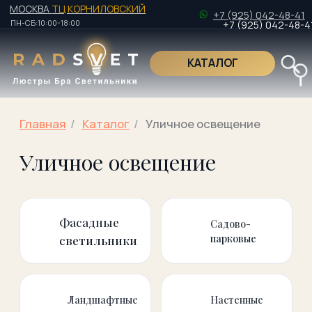
МОСКВА
ТЦ КОРНИЛОВСКИЙ
+7 (925) 042-48-41
ПН-СБ:10:00-18:00
+7 (925) 042-48-41
КАТАЛОГ
Поиск по това
Главная
/
Kаталог
/
Уличное освещение
Уличное освещение
Поиск по това
Фасадные
Садово-
парковые
светильники
Ландшафтные
Настенные
светильники
светильники
Подвесные
Потолочные
светильники
светильники