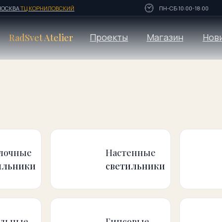
Ц КОРНИЛОВСКИЙ
ПН-СБ:10:00-18:00
Проекты
Магазин
Новинки
vet Atelier
Настенн
е
Настенные
Потолоч
ки
светильники
светиль
е
Гипсовые
Линейн
ки
светильники
светиль