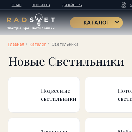
О НАС
КОНТАКТЫ
ДИЗАЙНЕРЫ
МОСКВА
Т
RadS
КАТАЛОГ
Главная
/
Kаталог
/
Светильники
Новые Светильники
Подвесные
Потолочны
светильники
светильни
Точечные
Мебельны
светильники
светильни