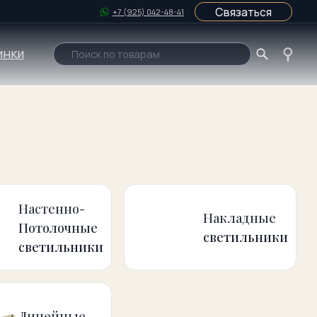
Связаться
+7 (925) 042-48-41
Поиск по товарам
о-
Накладные
ные
светильники
ники
ые
ники