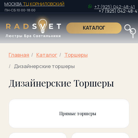
МОСКВА
ТЦ КОРНИЛОВСКИЙ
+7 (925) 042-48-41
ПН-СБ:10:00-18:00
+7 (925) 042-48-41
КАТАЛОГ
Поиск по това
Главная
/
Kаталог
/
Торшеры
/
Дизайнерские торшеры
Дизайнерские Торшеры
Поиск по това
Прямые торшеры
Изогнутые
Торшеры для
торшеры
чтения
Торшеры на
Торшеры со
треноге
столиком