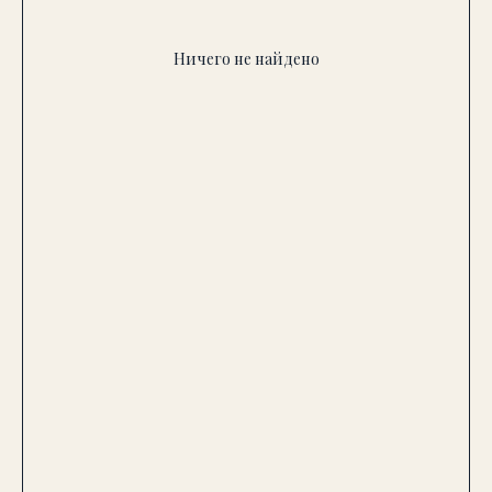
Ничего не найдено
Хотите подобрать люстру
“без промахов”?
Оставьте номер — уточним задачу и
предложим варианты под ваш
интерьер и бюджет.
+7
Получить подбор