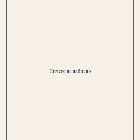
Ничего не найдено
Хотите подобрать люстру
“без промахов”?
Оставьте номер — уточним задачу и
предложим варианты под ваш
интерьер и бюджет.