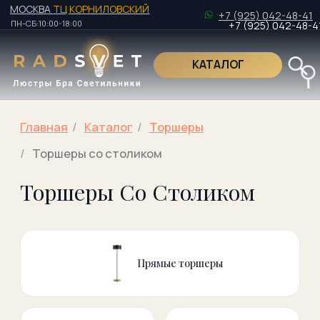
МОСКВА
ТЦ КОРНИЛОВСКИЙ
+7 (925) 042-48-41
ПН-СБ:10:00-18:00
+7 (925) 042-48-41
КАТАЛОГ
Поиск по това
Главная
/
Kаталог
/
Торшеры
/
Торшеры со столиком
Торшеры Со Столиком
Поиск по това
Прямые торшеры
Дизанейрские
Торшеры для
торшеры
чтения
Торшеры на
Изогнутые
треноге
торшеры