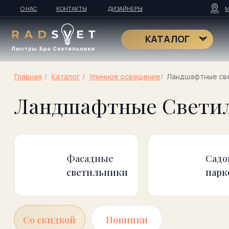
О НАС
КОНТАКТЫ
ДИЗАЙНЕРЫ
МОСКВА
Т
RadS
КАТАЛОГ
Главная
/
Kаталог
/
Уличное освещение
/
Ландшафтные светильни
Ландшафтные Светильн
Фасадные
Садово-
светильники
парковые
Со скидкой
Новинки