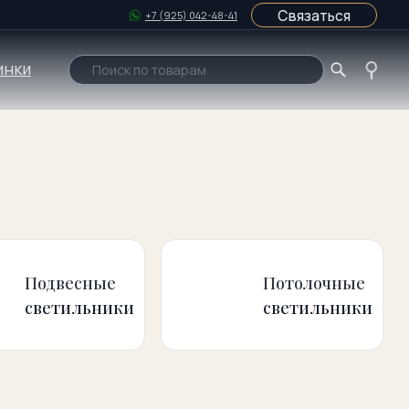
Связаться
+7 (925) 042-48-41
Поиск по товарам
ые
Потолочные
ники
светильники