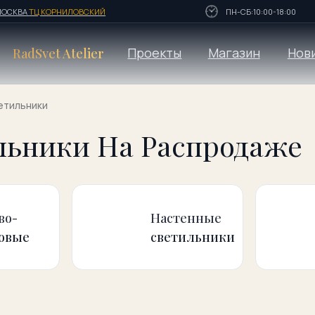
Ц КОРНИЛОВСКИЙ
ПН-СБ:10:00-18:00
Проекты
Магазин
Новинки
vet Atelier
ки
ики На Распродаже
Настенные
Подвесн
светильники
светиль