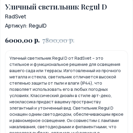
Уличный светильник Regul D
RadSvet
Артикул:
RegulD
р.
р.
6000,00
7800,00
Уличный светильник Regul D от RadSvet – это
стильное и функциональное решение для освещения
вашего сада или террасы. Изготовленный из прочного
металла и стекла, светильник отличается высокой
степенью защиты от пыли и влаги (IP44), что
позволяет использовать его в любых погодных
условиях. Классический дизайн в стиле арт-деко,
неоклассика придаст вашему пространству
элегантный и утонченный вид. Светильник Regul D
оснащен одним светодиодом, обеспечивающим яркое
и равномерное освещение. Он совместим с лампами
накаливания, светодиодными и филаментными, что
позволяет выбрать оптимальный вариант в