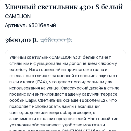
Уличный светильник 4301 S белый
САМЕLION
Артикул:
4301белый
р.
р.
3600,00
4680,00
Уличный светильник САМЕLION 4301 белый станет
стильным и функциональным дополнением к любому
exteriorу. Изготовленный из прочного металла и
стекла, он отличается высокой степенью защиты от
пыли и влаги (IP44), что делает его идеальным для
использования на улице. Классический дизайн в стиле
прованс или антик придаст вашему саду или террасе
особый шарм. Светильник оснащен цоколем Е27, что
позволяет использовать лампы накаливания,
светодиодные или энергосберегающие, в
зависимости от ваших предпочтений. Настенный тип
установки обеспечивает удобство монтажа и
экономию пространства. САМЕLION 4301 белый - это