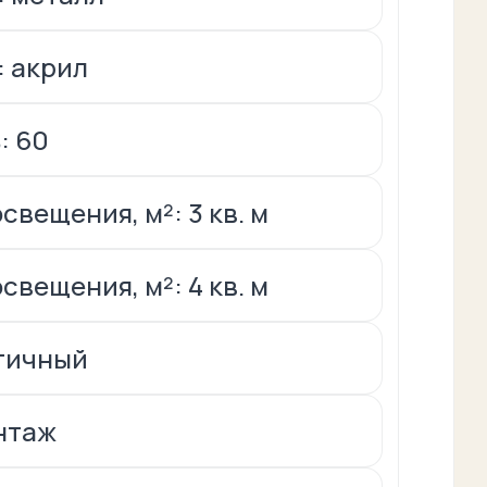
 акрил
: 60
свещения, м²: 3 кв. м
свещения, м²: 4 кв. м
тичный
нтаж