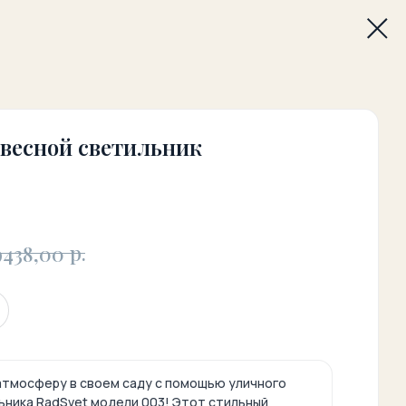
весной светильник
р.
9438,00
тмосферу в своем саду с помощью уличного
ьника RadSvet модели 003! Этот стильный