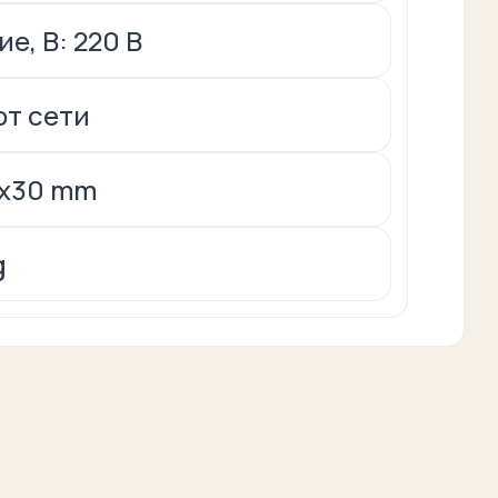
е, В: 220 В
от сети
4x30 mm
g