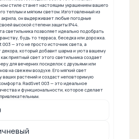
чном стиле станет настоящим украшением вашего
его теплым и мягким светом. Изготовленный из
и акрила, он выдерживает любые погодные
своей высокой степени защиты IP44.
та светильника позволяет идеально подобрать
ранству, будь то терраса, беседка или дорожка.
 003 — это не просто источник света, а
 декора, который добавит шарма и уюта вашему
 как приятный свет этого светильника создает
ру для вечерних посиделок с друзьями или
ов на свежем воздухе. Его мягкий свет
у ваших растений и создаст неповторимую
комфорта. RadSvet 003 — это идеальное
качества и функциональности, которое сделает
 привлекательным.
0
ичневый