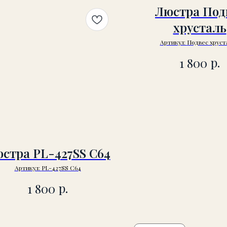
Люстра Под
хрусталь
Артикул:
Подвес хруст
р.
1 800
стра PL-427SS C64
Артикул:
PL-427SS C64
р.
1 800