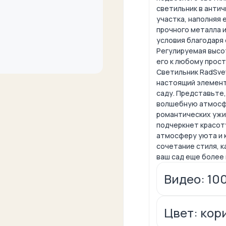
светильник в анти
участка, наполняя 
прочного металла 
условия благодаря 
Регулируемая высо
его к любому прост
Светильник RadSvet
настоящий элемент
саду. Представьте,
волшебную атмосфе
романтических ужин
подчеркнет красот
атмосферу уюта и 
сочетание стиля, 
ваш сад еще более
Видео: 10
Цвет: кор