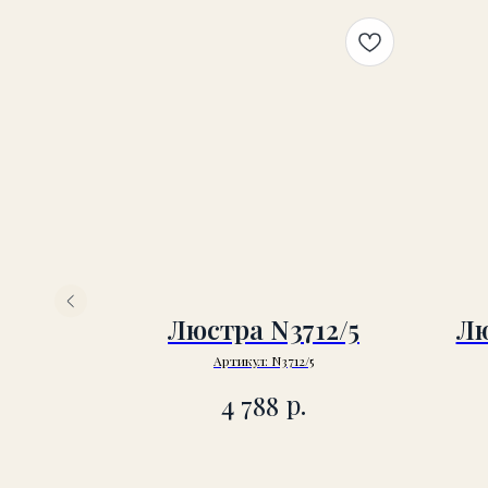
34-1Р
Люстра N3712/5
Лю
Артикул:
N3712/5
р.
р.
0
4 788