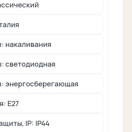
ассический
талия
: накаливания
: светодиодная
ы: энергосберегающая
я: Е27
щиты, IP: IP44