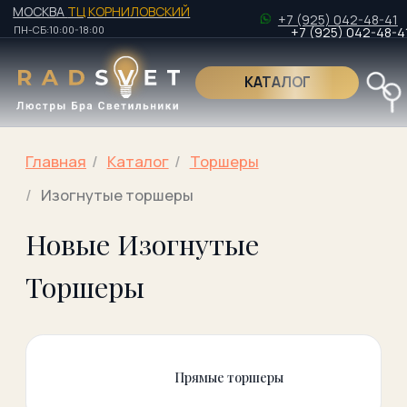
МОСКВА
ТЦ КОРНИЛОВСКИЙ
+7 (925) 042-48-41
ПН-СБ:10:00-18:00
+7 (925) 042-48-41
КАТАЛОГ
Поиск по това
Главная
/
Kаталог
/
Торшеры
/
Изогнутые торшеры
Новые Изогнутые
Поиск по това
Торшеры
Прямые торшеры
Дизанейрские
Торшеры для
торшеры
чтения
Торшеры на
Торшеры со