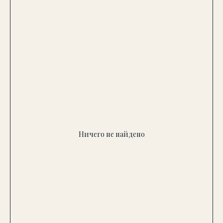
Ничего не найдено
Хотите подобрать люстру
“без промахов”?
Оставьте номер — уточним задачу и
предложим варианты под ваш